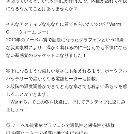
き回っていると、いつの間にか汗ばんで、内側が蒸れて不快
になるなんてことはありませんか？
そんなアクティブなあなたに着てもらいたいのが「Warm
G」（ウォーム ジー）！
2010年のノーベル賞で話題になったグラフェンという特殊
な炭素素材により、温かく着れるのに汗ばんでも不快になら
ない新感覚のジャケットになりました！
零下になるような厳しい寒さにも耐えれるよう、ポータブル
バッテリーで温かくなる電熱ヒーターも搭載。
３段階の温度調整ができてどんな寒さでも程よい温もりを感
じることができます。
「Warm G」でこの冬を快適に、そしてアクティブに楽しみ
ましょう！
◎ ノーベル賞素材グラフェンで通気性と保温性が抜群
◎ 内蔵ヒーターで極寒の地でもほかほか