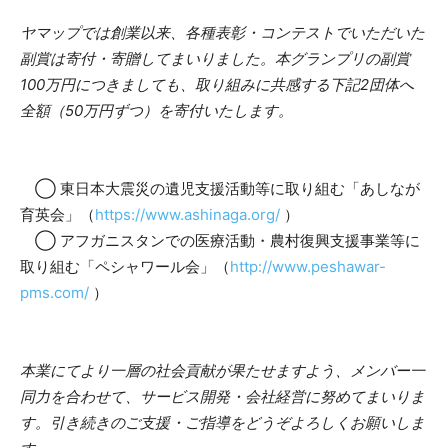
ヤマップでは創業以来、各種表彰・コンテストでいただいた
副賞は寄付・寄贈してまいりました。本グランプリの副賞
100万円につきましても、取り組みに共感する下記2団体へ
全額（50万円ずつ）を寄付いたします。
◯ 東日本大震災の遺児支援活動等に取り組む「あしなが
育英会」（
https://www.ashinaga.org/
）
◯ アフガニスタンでの医療活動・農村復興支援事業等に
取り組む「ペシャワール会」（
http://www.peshawar-
pms.com/
）
本業にてより一層の社会貢献が果たせますよう、メンバー一
同力を合わせて、サービス開発・会社経営に努めてまいりま
す。引き続きのご支援・ご指導をどうぞよろしくお願いしま