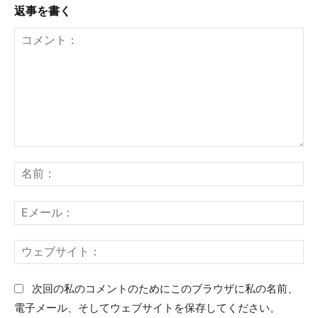
返事を書く
コ
名
メ
前
ン
：
E
ト
メ
：
ー
ウ
ル
ェ
：
ブ
次回の私のコメントのためにこのブラウザに私の名前、
サ
電子メール、そしてウェブサイトを保存してください。