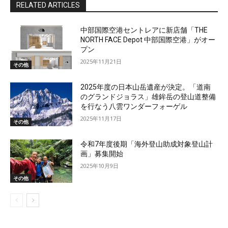
RELATED ARTICLES
中部国際空港セントレアに新店舗「THE
NORTH FACE Depot 中部国際空港」がオー
プン
2025年11月21日
その他
2025年度の日本山岳遺産が決定。「道南
のグランドジョラス」雄鉾岳の登山道整備
を行なう八雲ワンダーフォーゲル
2025年11月17日
その他
令和7年度後期「海外登山助成対象登山計
画」募集開始
2025年10月9日
その他