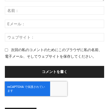
コ
名
メ
前
ン
：
E
ト
メ
：
ー
ウ
ル
ェ
：
ブ
次回の私のコメントのためにこのブラウザに私の名前、
サ
電子メール、そしてウェブサイトを保存してください。
イ
ト
：