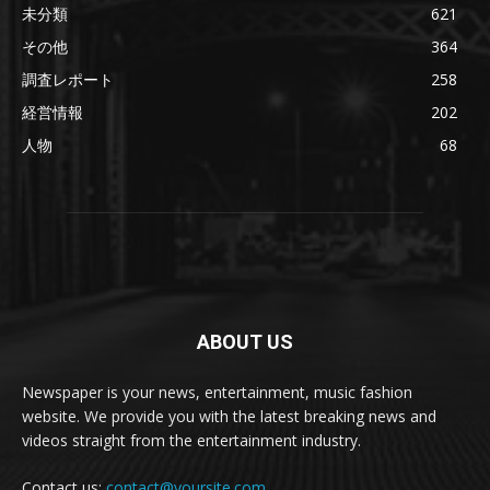
未分類
621
その他
364
調査レポート
258
経営情報
202
人物
68
ABOUT US
Newspaper is your news, entertainment, music fashion
website. We provide you with the latest breaking news and
videos straight from the entertainment industry.
Contact us:
contact@yoursite.com