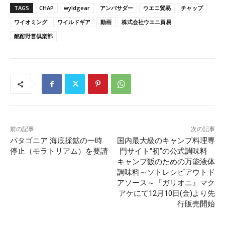
TAGS
CHAP
wyldgear
アンバサダー
ウエニ貿易
チャップ
ワイオミング
ワイルドギア
動画
株式会社ウエニ貿易
酩酊野営倶楽部
前の記事
次の記事
パタゴニア 海底採鉱の一時
国内最大級のキャンプ料理専
停止（モラトリアム）を要請
門サイト“初”の公式調味料
キャンプ飯のための万能液体
調味料～ソトレシピアウトド
アソース～『ガリオニ』マク
アケにて12月10日(金)より先
行販売開始