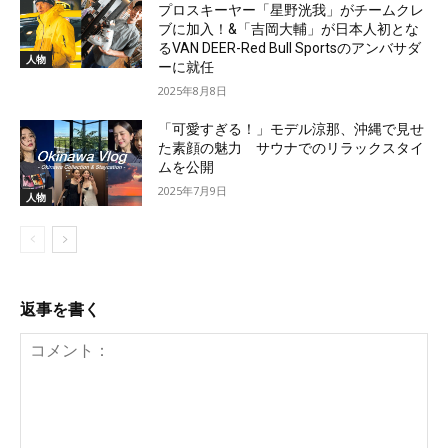
プロスキーヤー「星野洸我」がチームクレ
ブに加入！&「吉岡大輔」が日本人初とな
るVAN DEER-Red Bull Sportsのアンバサダ
人物
ーに就任
2025年8月8日
「可愛すぎる！」モデル涼那、沖縄で見せ
た素顔の魅力 サウナでのリラックスタイ
ムを公開
2025年7月9日
人物
返事を書く