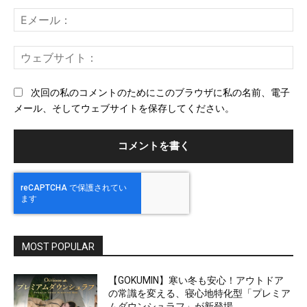
ト：
E
メ
ー
ウ
ル
ェ
ブ
次回の私のコメントのためにこのブラウザに私の名前、電子
サ
メール、そしてウェブサイトを保存してください。
イ
ト
MOST POPULAR
【GOKUMIN】寒い冬も安心！アウトドア
の常識を変える、寝心地特化型「プレミア
ムダウンシュラフ」が新登場