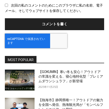
ブ
次回の私のコメントのためにこのブラウザに私の名前、電子
サ
メール、そしてウェブサイトを保存してください。
イ
ト
MOST POPULAR
【GOKUMIN】寒い冬も安心！アウトドア
の常識を変える、寝心地特化型「プレミア
ムダウンシュラフ」が新登場
2025年11月25日
【熱海市】静岡県唯一！アウトドアの魅力
を全国へ発信、熱海観光局が「モンベルフ