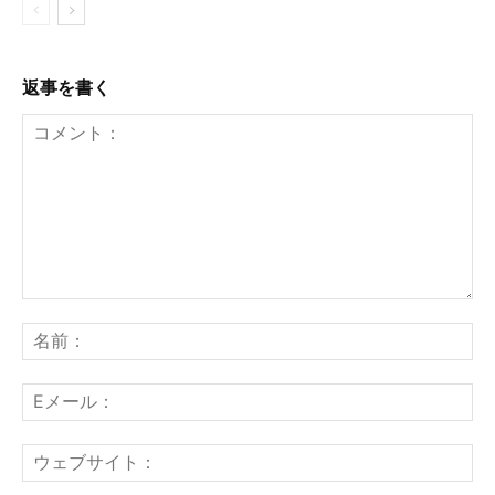
返事を書く
コ
メ
名
ン
前
ト：
E
メ
ー
ウ
ル
ェ