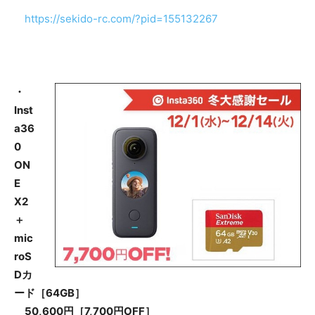
https://sekido-rc.com/?pid=155132267
・
Inst
a36
0
ON
E
X2
＋
mic
roS
Dカ
ード［64GB］
50,600円［7,700円OFF］