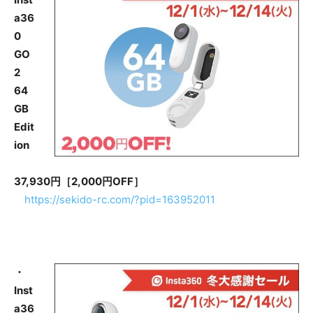
a36
0
GO
2
64
GB
Edit
ion
37,930円［2,000円OFF］
https://sekido-rc.com/?pid=163952011
・
Inst
a36