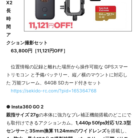
X2
長
時
間
ア
クション撮影セット
63,800円［11,121円OFF］
位置情報の記録と離れた場所から操作可能な GPSスマー
トリモコン と予備バッテリー、縦／横のマウントに対応し
た 万能フレーム、64GB SDカード付きセット
https://sekido-rc.com/?pid=165364768
● Insta360 GO 2
親指サイズ 27g
の本体に強力なブレ補正機能搭載のどこにで
も取付けできるアクションカム。
1,440p 50fps対応 1/2.3型
センサー
と
35mm換算 11.24mmのワイドレンズ
を搭載し、