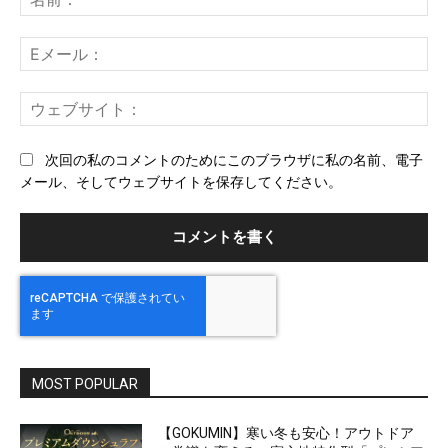
ン
前
ト：
E
メ
ー
ウ
ル
ェ
ブ
次回の私のコメントのためにこのブラウザに私の名前、電子
サ
メール、そしてウェブサイトを保存してください。
イ
ト
MOST POPULAR
【GOKUMIN】寒い冬も安心！アウトドア