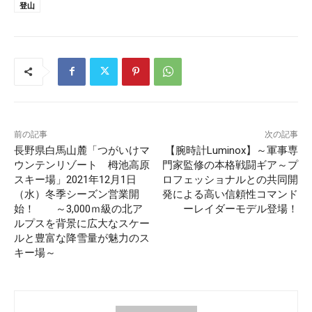
登山
前の記事
次の記事
長野県白馬山麓「つがいけマ
【腕時計Luminox】～軍事専
ウンテンリゾート 栂池高原
門家監修の本格戦闘ギア～プ
スキー場」2021年12⽉1⽇
ロフェッショナルとの共同開
（水）冬季シーズン営業開
発による高い信頼性コマンド
始！ ～3,000ｍ級の北ア
ーレイダーモデル登場！
ルプスを背景に広⼤なスケー
ルと豊富な降雪量が魅⼒のス
キー場～