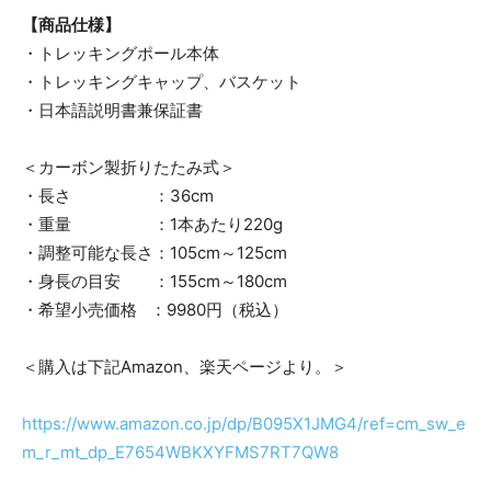
【商品仕様】
・トレッキングポール本体
・トレッキングキャップ、バスケット
・日本語説明書兼保証書
＜カーボン製折りたたみ式＞
・長さ ：36cm
・重量 ：1本あたり220g
・調整可能な長さ：105cm～125cm
・身長の目安 ：155cm～180cm
・希望小売価格 ：9980円（税込）
＜購入は下記Amazon、楽天ページより。＞
https://www.amazon.co.jp/dp/B095X1JMG4/ref=cm_sw_e
m_r_mt_dp_E7654WBKXYFMS7RT7QW8