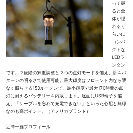
って握
ると全
体が隠
れるく
らいに
コンパ
クトな
LEDラ
ンタン
です。２段階の輝度調整と２つの点灯モードを備え、計４パ
ターンの明るさで使用可能。最大輝度はソロテント内なら隈
なく照らせる150ルーメンで、最小輝度で最大170時間の点
灯に耐えるバッテリーを内蔵します。底面にUSB端子を備
え、「ケーブルを忘れて充電できない」といった心配と無縁
なのも高ポイント。（アメリカブランド）
近澤一雅プロフィール