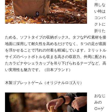
用しな
い時は
コンパ
クトに
折りた
ためる、ソフトタイプの収納ボックス。タフなPVC素材を接
地面に採用して耐久性を高めるだけでなく、５つの足が底面
を浮かせることで汚れの付着も軽減しています。２リットル
サイズのペットボトルも収まる高さの収容力、外周に配され
たカラビナやシェラカップを吊り下げられるテープなど、高
い実用性も魅力です。（日本ブランド）
木製ゴブレットゲーム（オリジナルロゴ入り）
おなじ
みの
○×ゲ