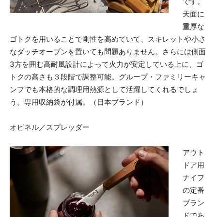
です。
天面に
重厚な
ゴトクを用いることで剛性を高めていて、スキレットや小さ
なダッチオーブンを置いても問題ありません。さらには側面
3方を囲む高耐風設計によって火力が安定している上に、ゴ
トクの高さも３段階で調整可能。グループ・ファミリーキャ
ンプでも本格的な調理用熱源として活躍してくれるでしょ
う。専用収納袋が付属。（日本ブランド）
オピネル／スプレッダー
アウト
ドア用
ナイフ
の定番
ブラン
ドであ