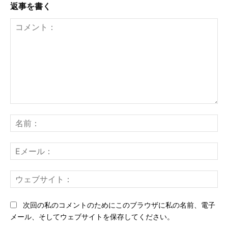
返事を書く
コ
メ
名
ン
前
ト：
E
メ
ー
ウ
ル
ェ
ブ
次回の私のコメントのためにこのブラウザに私の名前、電子
サ
メール、そしてウェブサイトを保存してください。
イ