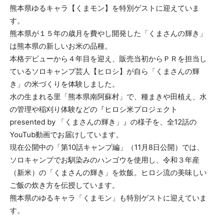
熊本県ゆるキャラ【くまモン】を特別ゲストに迎えていま
す。
熊本県が１５年の歳月を費やし開発した「くまさんの輝き」
は熊本県の新しいお米の品種。
本格デビューから４年目を迎え、販売当初からＰＲを担当し
ているソロキャンプ芸人【ヒロシ】が自ら「くまさんの輝
き」の米づくりを体験しました。
水の生まれる里「熊本県南阿蘇村」で、種まきや田植え、水
の管理や稲刈り体験などの『ヒロシ米プロジェクト
presented by 「くまさんの輝き」』の様子を、全12話の
YouTub動画でお届けしています。
現在公開中の「第10話キャンプ編」（11月8日公開）では、
ソロキャンプでお馴染みのハンゴウを使用し、令和３年産
（新米）の「くまさんの輝き」を炊飯。ヒロシ流の美味しい
ご飯の炊き方を伝授しています。
熊本県のゆるキャラ「くまモン」も特別ゲストに迎えていま
す。