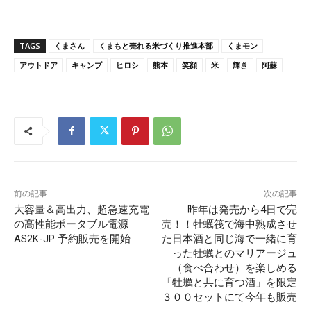
TAGS
くまさん
くまもと売れる米づくり推進本部
くまモン
アウトドア
キャンプ
ヒロシ
熊本
笑顔
米
輝き
阿蘇
前の記事
次の記事
大容量＆高出力、超急速充電
昨年は発売から4日で完
の高性能ポータブル電源
売！！牡蠣筏で海中熟成させ
AS2K-JP 予約販売を開始
た日本酒と同じ海で一緒に育
った牡蠣とのマリアージュ
（食べ合わせ）を楽しめる
「牡蠣と共に育つ酒」を限定
３００セットにて今年も販売