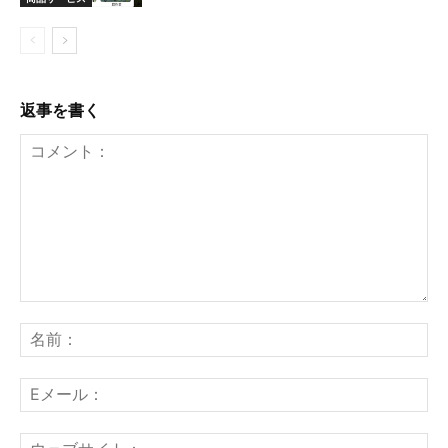
返事を書く
コ
メ
名
ン
前
ト：
E
メ
ー
ウ