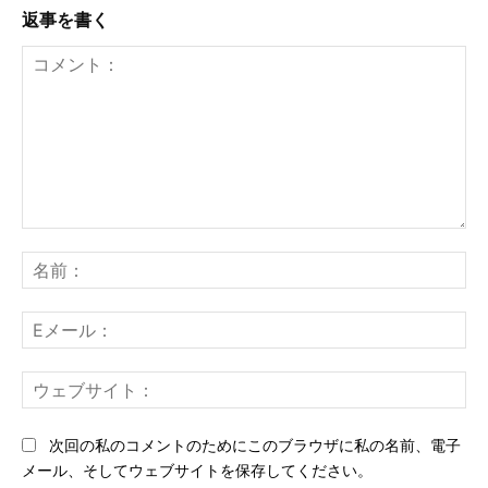
返事を書く
コ
メ
名
ン
前
ト：
E
メ
ー
ウ
ル
ェ
ブ
次回の私のコメントのためにこのブラウザに私の名前、電子
サ
メール、そしてウェブサイトを保存してください。
イ