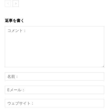
返事を書く
コ
メ
名
ン
前
ト：
E
メ
ー
ウ
ル
ェ