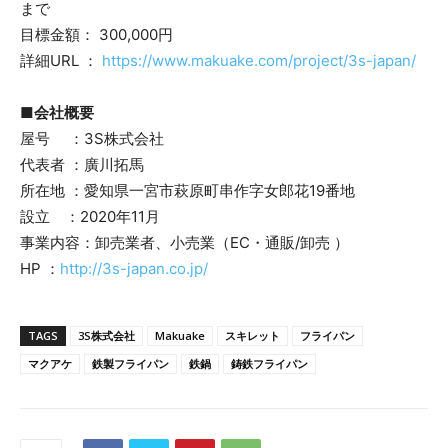
まで
目標金額： 300,000円
詳細URL ：
https://www.makuake.com/project/3s-japan/
■会社概要
屋号 ：3S株式会社
代表者 ：廣川拓馬
所在地 ：愛知県一宮市萩原町串作字女郎花19番地
設立 ：2020年11月
事業内容：卸売業者、小売業（EC・通販/卸売 ）
HP ：
http://3s-japan.co.jp/
TAGS
3S株式会社
Makuake
スキレット
フライパン
マクアケ
鉄製フライパン
鉄鍋
鋳鉄フライパン