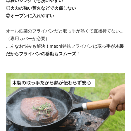
◎狭いシンクでも洗いやすい
◎火力の強い焚火などで火傷しない
◎オーブンに入れやすい
オール鉄製のフライパンだと取っ手が熱くて直接持てない…
（専用カバーが必要）
こんなお悩みも解決！maoni鋳鉄フライパンは
取っ手が木製
だからフライパンの移動もスムーズ
！