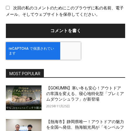
ブ
次回の私のコメントのためにこのブラウザに私の名前、電子
サ
メール、そしてウェブサイトを保存してください。
イ
ト
MOST POPULAR
【GOKUMIN】寒い冬も安心！アウトドア
の常識を変える、寝心地特化型「プレミア
ムダウンシュラフ」が新登場
2025年11月25日
【熱海市】静岡県唯一！アウトドアの魅力
を全国へ発信、熱海観光局が「モンベルフ