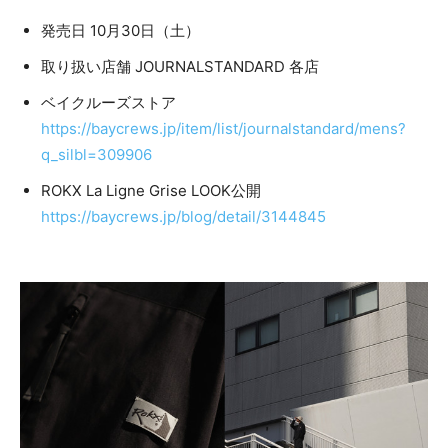
発売日 10月30日（土）
取り扱い店舗 JOURNALSTANDARD 各店
ベイクルーズストア
https://baycrews.jp/item/list/journalstandard/mens?
q_silbl=309906
ROKX La Ligne Grise LOOK公開
https://baycrews.jp/blog/detail/3144845