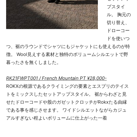
プスタイ
ル。 胸元の
切り替え、
ドローコー
ドを使いつ
つ、裾のラウンドでシャツにもジャケットにも使えるのが特
徴。 Wool見えする素材と独特のボリュームシルエットで野
暮ったさを無くしました。
RK21FWPT001 / French Mountain PT ¥28,000-
ROKXの根源であるクライミングの要素とエスプリのテイス
トをミックスしたセットアップスタイル。 裾からわざと見
せたドローコードや股のガゼットクロッチがRokxたる由縁
である事を感じさせます。 ワイドシルエットながらカジュ
アルすぎない程よいボリュームに仕上がった一着