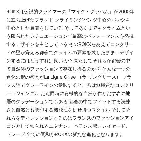
ROKXは伝説的クライマーの「マイク・グラハム」が2000年
に立ち上げたブランド クライミングパンツ中心のパンツを
中心とした展開をしている そしてあくまでもクライムとい
う限られたシチュエーションで最高のパフォーマンスを発揮
するデザインを主としている そのROKXをあえてコンクリー
トの壁が聳える都会でクライムの要素を残したままリデザイ
ンするにはどうすれば良い か？果たしてそれらが都会の中
で自然体のファッションで存在し得るのか？ そんな一つの
進化の形の答えがLa Ligne Grise （ラ リングリース） フラ
ンス語でグレーラインの意味するところは無機質なコンクリ
ートジャングル ただ同時に有機的な自然が作りだす岩の地
層のグラデーションでもある 都会の中でフィットする洗練
さと自然とも調和する機能性を併せ持つスタイル そしてそ
れらをディレクションするのはフランスのファッションアイ
コンとして知られるユタナン。 バランス感、レイヤード、
ドレープ 全ての調和がROKXの新たな進化となります。