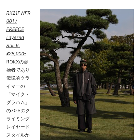
RK21FWFR
001 /
FREECE
Layered
Shirts
¥28,000-
ROKXの創
始者であり
伝説的クラ
イマーの
「マイク・
グラハム」
の70’Sのク
ライミング
レイヤード
スタイルか