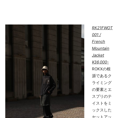
RK21FWOT
001 /
French
Mountain
Jacket
¥36,000-
ROKXの根
源であるク
ライミング
の要素とエ
スプリのテ
イストをミ
ックスした
セットアッ