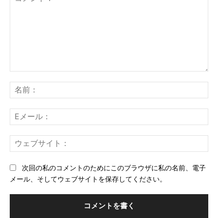
コ
メ
名
ン
前
ト：
E
メ
ー
ウ
ル
ェ
ブ
次回の私のコメントのためにこのブラウザに私の名前、電子
サ
メール、そしてウェブサイトを保存してください。
イ
ト