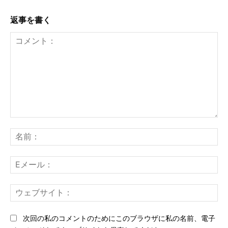
返事を書く
コ
メ
名
ン
前
ト：
E
メ
ー
ウ
ル
ェ
ブ
次回の私のコメントのためにこのブラウザに私の名前、電子
サ