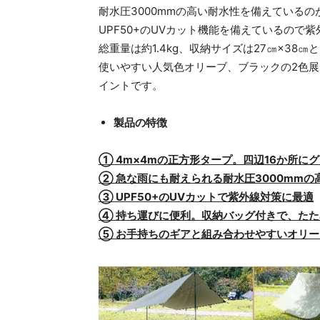
耐水圧3000mmの高い耐水性を備えている
UPF50+のUVカット機能を備えているので
総重量は約1.4kg、収納サイズは27㎝×38
使いやすい人気色オリーブ、ブラックの2色
イントです。
製品の特徴
① 4m×4mの正方形タープ。四辺16か所
② 急な雨にも耐えられる耐水圧3000mmの
③ UPF50+のUVカットで紫外線対策に最適
④ 持ち運びに便利。収納バッグ付きで、たため
⑤ お手持ちのギアと組み合わせやすいオリ