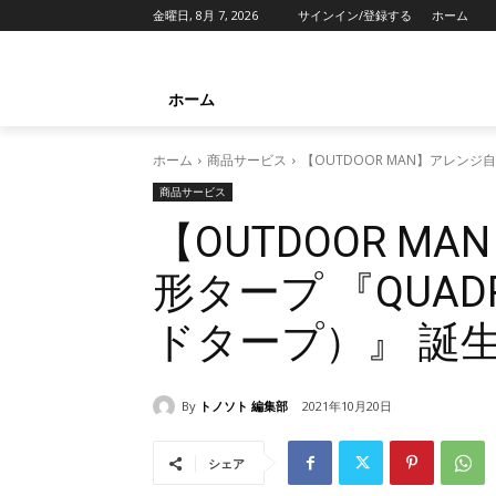
金曜日, 8月 7, 2026
サインイン/登録する
ホーム
ホーム
ホーム
商品サービス
【OUTDOOR MAN】アレンジ
商品サービス
【OUTDOOR 
形タープ 『QUAD
ドタープ）』 誕
By
トノソト 編集部
2021年10月20日
シェア