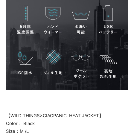
【WILD THINGS×CIAOPANIC HEAT JACKET】
Color： Black
Size：M /L