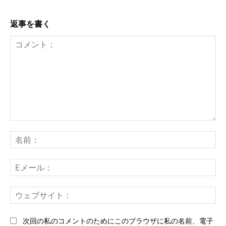
返事を書く
コ
メ
名
ン
前
ト：
E
メ
ー
ウ
ル
ェ
ブ
次回の私のコメントのためにこのブラウザに私の名前、電子
サ