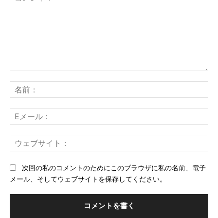
コ
メ
名
ン
前
ト：
E
メ
ー
ウ
ル
ェ
ブ
次回の私のコメントのためにこのブラウザに私の名前、電子
サ
メール、そしてウェブサイトを保存してください。
イ
ト