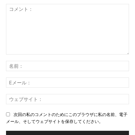
コ
メ
名
ン
前
ト：
E
メ
ー
ウ
ル
ェ
ブ
次回の私のコメントのためにこのブラウザに私の名前、電子
サ
メール、そしてウェブサイトを保存してください。
イ
ト