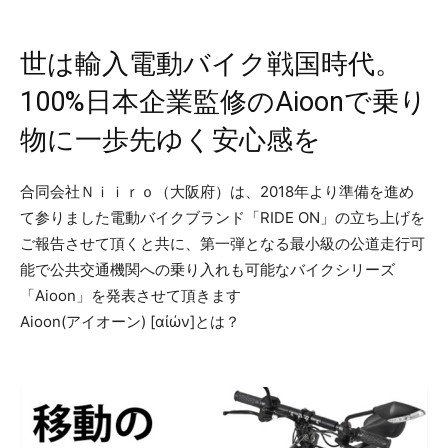
世は輸入電動バイク戦国時代。
100%日本企業監修のAioonで乗り
物に一歩先ゆく安心感を
合同会社Ｎｉｉｒｏ（大阪府）は、2018年より準備を進め
て参りました電動バイクブランド「RIDE ON」の立ち上げを
ご報告させて頂くと共に、第一弾となる最小級の公道走行可
能で公共交通機関への乗り入れも可能なバイクシリーズ
「Aioon」を発表させて頂きます
Aioon(アイオーン) [αἰών]とは？