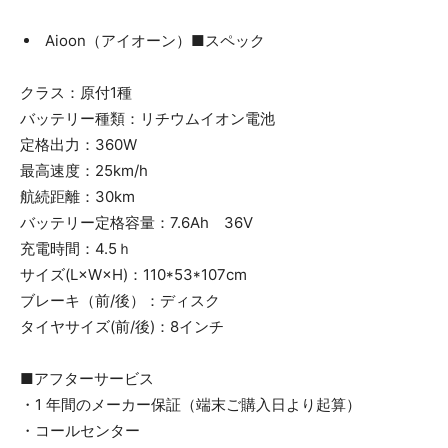
Aioon（アイオーン）■スペック
クラス：原付1種
バッテリー種類：リチウムイオン電池
定格出力：360W
最高速度：25km/h
航続距離：30km
バッテリー定格容量：7.6Ah 36V
充電時間：4.5ｈ
サイズ(L×W×H)：110*53*107cm
ブレーキ（前/後）：ディスク
タイヤサイズ(前/後)：8インチ
■アフターサービス
・1 年間のメーカー保証（端末ご購入日より起算）
・コールセンター