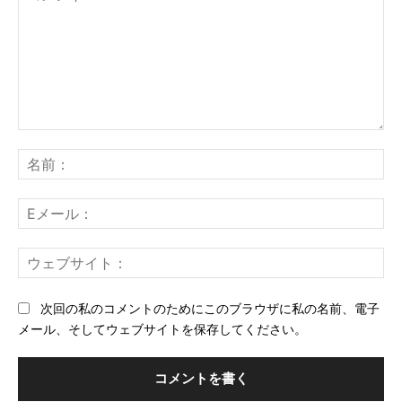
コ
メ
名
ン
前
ト：
E
メ
ー
ウ
ル
ェ
ブ
次回の私のコメントのためにこのブラウザに私の名前、電子
サ
メール、そしてウェブサイトを保存してください。
イ
ト