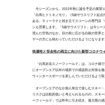
今シーズンから、
2021
年秋に誕生予定の展望
「白馬ヒトトキノモリ」（
5
線サウスリフト起点
ある、ティーラテと焼き立てスコーンの専門店「
ンも営業します。
「
5
線サウスリフト」は今シー
澄んだ空気のなか、目の前に広がる白銀の世界と
ヤーの方にも味わっていただけるようになります
快適性と安全性の両立に向けた新型コロナウ
「⽩⾺岩岳スノーフィールド」は、コロナ禍で
にオープンエア以外の場所での感染防止対策を徹
ウィンタースポーツを楽しんでいただけるよう取
オープンエアのなか個人単位で楽しむスキー・
リスクは比較的低いと考えられるものの、スキー
ーフィールド」では昨年に引き続き、最大限の感