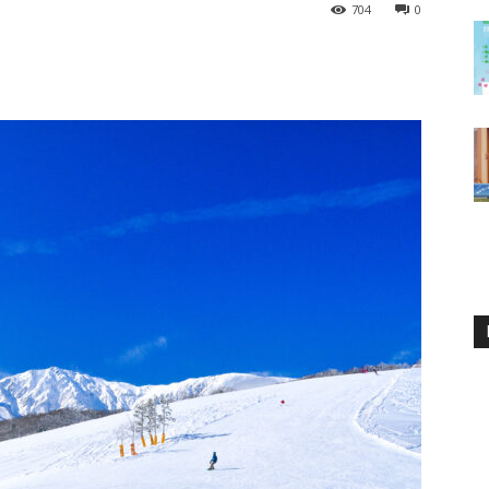
704
0