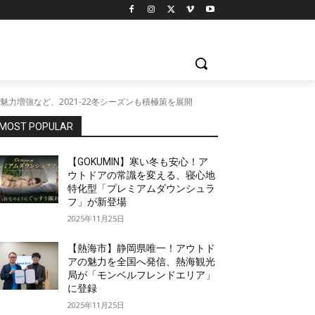
増強など、2021-22冬シーズンも積極策を展開
MOST POPULAR
【GOKUMIN】寒い冬も安心！ア
ウトドアの常識を変える、寝心地
特化型「プレミアムダウンシュラ
フ」が新登場
2025年11月25日
【熱海市】静岡県唯一！アウトド
アの魅力を全国へ発信、熱海観光
局が「モンベルフレンドエリア」
に登録
2025年11月25日