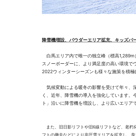
降雪機増設、パウダーエリア拡充、キッズパ
白馬エリア内で唯一の独立峰（標高1,289
スノーボーダーに、より満足度の高い環境でウ
2022ウィンターシーズンも様々な施策を積
気候変動による暖冬の影響を受けて年々、深
く、近年、降雪機の導入を強化しています。
ト」沿いに降雪機を増設し、より広いエリア
また、旧日影リフトや旧
6
線リフトなど、老朽
フトの撤去などにより非圧雪エリアを拡充し、良