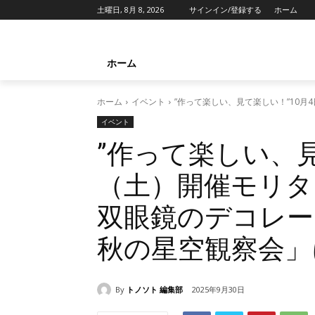
土曜日, 8月 8, 2026
サインイン/登録する
ホーム
ホーム
ホーム
イベント
”作って楽しい、見て楽しい！”10
イベント
”作って楽しい、見
（土）開催モリタ
双眼鏡のデコレー
秋の星空観察会」
By
トノソト 編集部
2025年9月30日