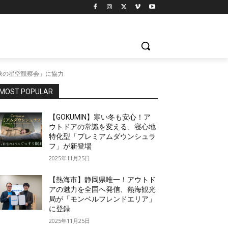
秋の星空観察会」に協力
MOST POPULAR
【GOKUMIN】寒い冬も安心！ア
ウトドアの常識を変える、寝心地
特化型「プレミアムダウンシュラ
フ」が新登場
2025年11月25日
【熱海市】静岡県唯一！アウトド
アの魅力を全国へ発信、熱海観光
局が「モンベルフレンドエリア」
に登録
2025年11月25日