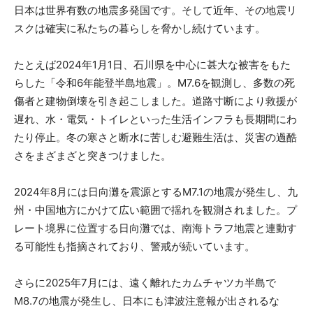
日本は世界有数の地震多発国です。そして近年、その地震リ
スクは確実に私たちの暮らしを脅かし続けています。
たとえば2024年1月1日、石川県を中心に甚大な被害をもた
らした「令和6年能登半島地震」。M7.6を観測し、多数の死
傷者と建物倒壊を引き起こしました。道路寸断により救援が
遅れ、水・電気・トイレといった生活インフラも長期間にわ
たり停止。冬の寒さと断水に苦しむ避難生活は、災害の過酷
さをまざまざと突きつけました。
2024年8月には日向灘を震源とするM7.1の地震が発生し、九
州・中国地方にかけて広い範囲で揺れを観測されました。プ
レート境界に位置する日向灘では、南海トラフ地震と連動す
る可能性も指摘されており、警戒が続いています。
さらに2025年7月には、遠く離れたカムチャツカ半島で
M8.7の地震が発生し、日本にも津波注意報が出されるな