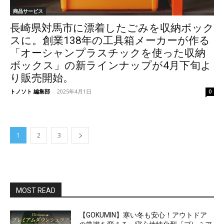
商品サービス
長崎県対馬市に漂着したごみを収納ボック
スに。創業138年の工具箱メーカーが作る
「オーシャンプラスチックを使った収納
ボックス」の新ラインナップが4月下旬よ
り販売開始。
トノソト 編集部
-
2025年4月1日
0
1
2
3
MOST READ
【GOKUMIN】寒い冬も安心！アウトドア