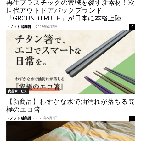
再生プラスチックの常識を覆す新素材！次
世代アウトドアバッグブランド
「GROUNDTRUTH」が日本に本格上陸
トノソト 編集部
-
2025年6月2日
0
商品サービス
【新商品】わずかな水で油汚れが落ちる究
極のエコ箸
トノソト 編集部
-
2025年5月3日
0