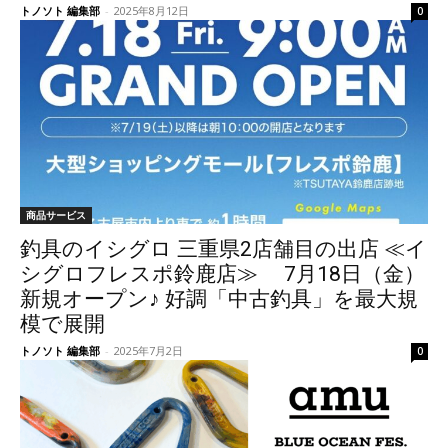
トノソト 編集部
-
2025年8月12日
0
商品サービス
釣具のイシグロ 三重県2店舗目の出店 ≪イ
シグロフレスポ鈴鹿店≫ 7月18日（金）
新規オープン♪ 好調「中古釣具」を最大規
模で展開
トノソト 編集部
-
2025年7月2日
0