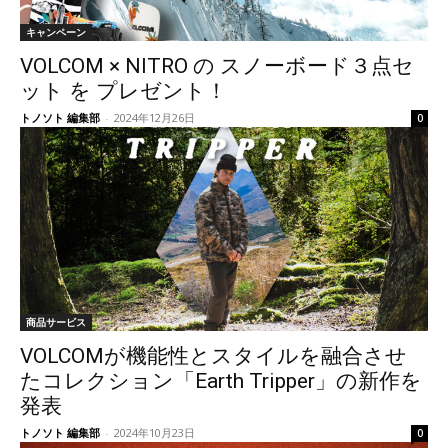
キャンペーン
VOLCOM × NITRO の スノーボード３点セ
ット を プレゼント！
トノソト 編集部
-
2024年12月26日
0
商品サービス
VOLCOMが機能性とスタイルを融合させ
たコレクション「Earth Tripper」の新作を
発表
トノソト 編集部
-
2024年10月23日
0