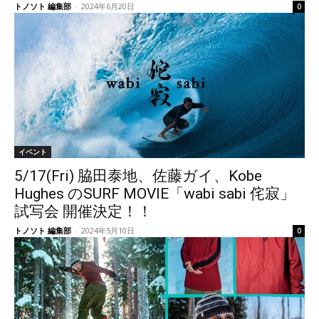
トノソト 編集部
-
2024年6月20日
0
イベント
5/17(Fri) 脇田泰地、佐藤ガイ、Kobe
Hughes のSURF MOVIE「wabi sabi 侘寂」
試写会 開催決定！！
トノソト 編集部
-
2024年5月10日
0