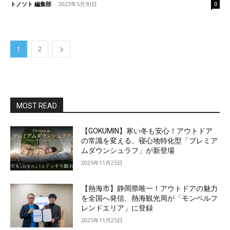
トノソト 編集部
-
2023年5月30日
0
1
2
MOST READ
【GOKUMIN】寒い冬も安心！アウトドア
の常識を変える、寝心地特化型「プレミア
ムダウンシュラフ」が新登場
2025年11月25日
【熱海市】静岡県唯一！アウトドアの魅力
を全国へ発信、熱海観光局が「モンベルフ
レンドエリア」に登録
2025年11月25日