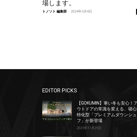
場します。
トノソト 編集部
-
2024年5月4日
EDITOR PICKS
【GOKUMIN】寒い冬も安心！
ウトドアの常識を変える、寝心
特化型「プレミアムダウンシュ
フ」が新登場
2025年11月25日