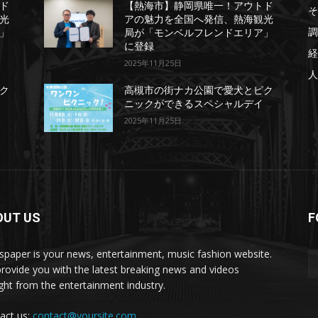
ド
【熱海市】静岡県唯一！アウトド
そ
光
アの魅力を全国へ発信、熱海観光
調
」
局が「モンベルフレンドエリア」
に登録
経
2025年11月25日
人
ク
高槻市の街ナカ公園で愛犬とピク
ニックができるスペシャルデイ
2025年11月25日
OUT US
F
paper is your news, entertainment, music fashion website.
rovide you with the latest breaking news and videos
ight from the entertainment industry.
act us:
contact@yoursite.com