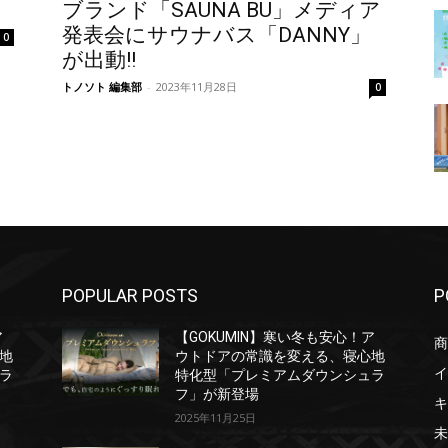
ブランド「SAUNA BU」メディア
発表会にサウナバス「DANNY」
0
が出動!!
トノソト 編集部
-
2023年11月28日
0
POPULAR POSTS
P
ア
【GOKUMIN】寒い冬も安心！ア
商
地
ウトドアの常識を変える、寝心地
イ
ラ
特化型「プレミアムダウンシュラ
フ」が新登場
キ
2025年11月25日
未