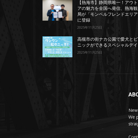
【熱海市】静岡県唯一！アウト
アの魅力を全国へ発信、熱海観
局が「モンベルフレンドエリア
に登録
2025年11月25日
高槻市の街ナカ公園で愛犬とピ
ニックができるスペシャルデイ
2025年11月25日
AB
News
We p
stra
Cont