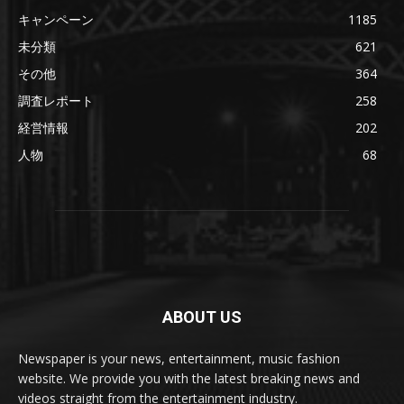
キャンペーン
1185
未分類
621
その他
364
調査レポート
258
経営情報
202
人物
68
ABOUT US
Newspaper is your news, entertainment, music fashion
website. We provide you with the latest breaking news and
videos straight from the entertainment industry.