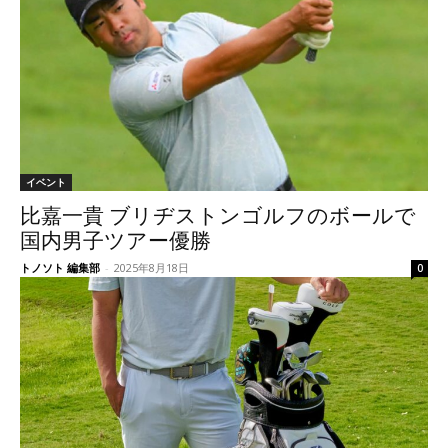
イベント
比嘉一貴 ブリヂストンゴルフのボールで
国内男子ツアー優勝
トノソト 編集部
-
2025年8月18日
0