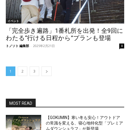
イベント
「完全歩き遍路」1番札所を出発！全9回に
わたる“行ける日程から”プランも登場
トノソト 編集部
-
2025年2月21日
0
1
2
3
MOST READ
【GOKUMIN】寒い冬も安心！アウトドア
の常識を変える、寝心地特化型「プレミア
ムダウンシュラフ」が新登場