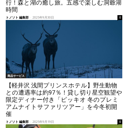
行！森と湖の癒し旅。五感で楽しむ洞爺湖
時間
トノソト 編集部
-
2025年9月30日
0
商品サービス
【軽井沢 浅間プリンスホテル】野生動物
との遭遇率は約97％！貸し切り星空観望や
限定ディナー付き「ピッキオ 冬のプレミ
アムナイトサファリツアー」を今冬初開
催
トノソト 編集部
-
2025年9月19日
0