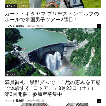
イベント
カート・キタヤマ ブリヂストンゴルフの
ボールで米国男子ツアー2勝目！
トノソト 編集部
-
2025年7月29日
0
イベント
満員御礼！黒部ダムで「自然の恵みを五感
で体験する1日ツアー」8月23日（土）に
第2回開催！参加者募集中
トノソト 編集部
-
2025年6月30日
0