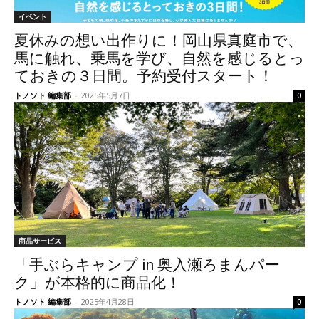
イベント
夏休みの想い出作りに！岡山県真庭市で、
馬に触れ、乗馬を学び、自然を感じるとっ
ておきの３日間。予約受付スタート！
トノソト 編集部
-
2025年5月7日
0
商品サービス
「手ぶらキャンプ in 奥入瀬ろまんパー
ク」が本格的に商品化！
トノソト 編集部
-
2025年4月28日
0