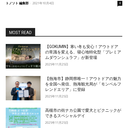
トノソト 編集部
-
2021年10月4日
0
MOST READ
【GOKUMIN】寒い冬も安心！アウトドア
の常識を変える、寝心地特化型「プレミア
ムダウンシュラフ」が新登場
2025年11月25日
【熱海市】静岡県唯一！アウトドアの魅力
を全国へ発信、熱海観光局が「モンベルフ
レンドエリア」に登録
2025年11月25日
高槻市の街ナカ公園で愛犬とピクニックが
できるスペシャルデイ
2025年11月25日