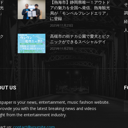
ド
【熱海市】静岡県唯一！アウトド
そ
光
アの魅力を全国へ発信、熱海観光
調
」
局が「モンベルフレンドエリア」
に登録
経
2025年11月25日
人
ク
高槻市の街ナカ公園で愛犬とピク
ニックができるスペシャルデイ
2025年11月25日
OUT US
F
paper is your news, entertainment, music fashion website.
rovide you with the latest breaking news and videos
ight from the entertainment industry.
act us:
contact@yoursite.com