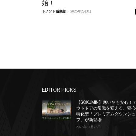
始！
トノソト 編集部
-
2025年2月3日
EDITOR PICKS
【GOKUMIN】寒い冬も安心！
ウトドアの常識を変える、寝心
特化型「プレミアムダウンシュ
フ」が新登場
2025年11月25日