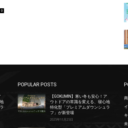
0
POPULAR POSTS
P
ア
【GOKUMIN】寒い冬も安心！ア
商
地
ウトドアの常識を変える、寝心地
イ
ラ
特化型「プレミアムダウンシュラ
フ」が新登場
キ
2025年11月25日
未