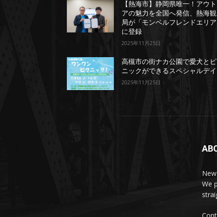
【熱海市】静岡県唯一！アウト
アの魅力を全国へ発信、熱海観
局が「モンベルフレンドエリア
に登録
2025年11月25日
高槻市の街ナカ公園で愛犬とピ
ニックができるスペシャルデイ
2025年11月25日
AB
News
We p
stra
Cont