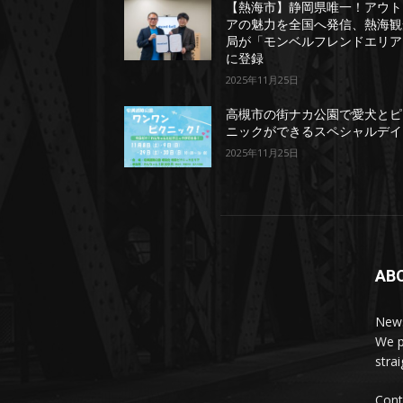
【熱海市】静岡県唯一！アウト
アの魅力を全国へ発信、熱海観
局が「モンベルフレンドエリア
に登録
2025年11月25日
高槻市の街ナカ公園で愛犬とピ
ニックができるスペシャルデイ
2025年11月25日
AB
News
We p
stra
Cont