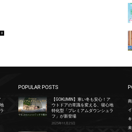
0
POPULAR POSTS
P
ア
【GOKUMIN】寒い冬も安心！ア
商
地
ウトドアの常識を変える、寝心地
イ
ラ
特化型「プレミアムダウンシュラ
フ」が新登場
キ
2025年11月25日
未