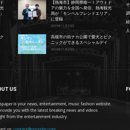
ド
【熱海市】静岡県唯一！アウトド
そ
光
アの魅力を全国へ発信、熱海観光
調
」
局が「モンベルフレンドエリア」
に登録
経
2025年11月25日
人
ク
高槻市の街ナカ公園で愛犬とピク
ニックができるスペシャルデイ
2025年11月25日
OUT US
F
paper is your news, entertainment, music fashion website.
rovide you with the latest breaking news and videos
ight from the entertainment industry.
act us:
contact@yoursite.com