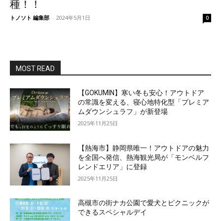
種！！
トノソト 編集部
-
2024年5月1日
0
MOST READ
【GOKUMIN】寒い冬も安心！アウトドア
の常識を変える、寝心地特化型「プレミア
ムダウンシュラフ」が新登場
2025年11月25日
【熱海市】静岡県唯一！アウトドアの魅力
を全国へ発信、熱海観光局が「モンベルフ
レンドエリア」に登録
2025年11月25日
高槻市の街ナカ公園で愛犬とピクニックが
できるスペシャルデイ