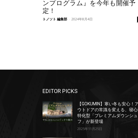
ンプログラム』を今年も開催予
定！
トノソト 編集部
-
2024年8月4日
EDITOR PICKS
【GOKUMIN】寒い冬も安心！
ウトドアの常識を変える、寝心
特化型「プレミアムダウンシュ
フ」が新登場
2025年11月25日