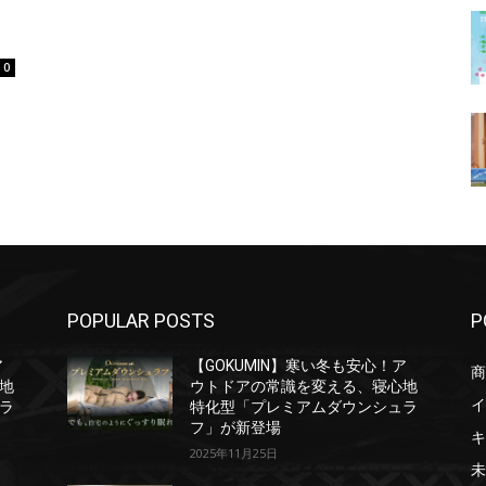
0
POPULAR POSTS
P
ア
【GOKUMIN】寒い冬も安心！ア
商
地
ウトドアの常識を変える、寝心地
イ
ラ
特化型「プレミアムダウンシュラ
フ」が新登場
キ
2025年11月25日
未