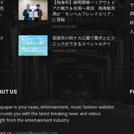
ド
【熱海市】静岡県唯一！アウトド
そ
光
アの魅力を全国へ発信、熱海観光
調
」
局が「モンベルフレンドエリア」
に登録
経
2025年11月25日
人
ク
高槻市の街ナカ公園で愛犬とピク
ニックができるスペシャルデイ
2025年11月25日
OUT US
F
paper is your news, entertainment, music fashion website.
rovide you with the latest breaking news and videos
ight from the entertainment industry.
act us:
contact@yoursite.com