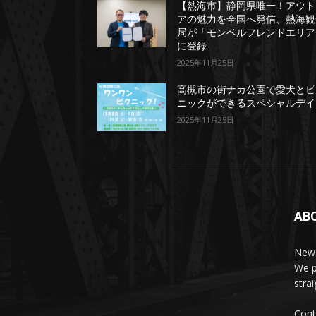
【熱海市】静岡県唯一！アウト
アの魅力を全国へ発信、熱海観
局が「モンベルフレンドエリア
に登録
2025年11月25日
高槻市の街ナカ公園で愛犬とピ
ニックができるスペシャルデイ
2025年11月25日
AB
News
We p
stra
Cont