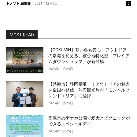
トノソト 編集部
-
2021年12月6日
0
MOST READ
【GOKUMIN】寒い冬も安心！アウトドア
の常識を変える、寝心地特化型「プレミア
ムダウンシュラフ」が新登場
2025年11月25日
【熱海市】静岡県唯一！アウトドアの魅力
を全国へ発信、熱海観光局が「モンベルフ
レンドエリア」に登録
2025年11月25日
高槻市の街ナカ公園で愛犬とピクニックが
できるスペシャルデイ
2025年11月25日