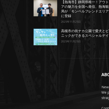
【熱海市】静岡県唯一！アウト
アの魅力を全国へ発信、熱海観
局が「モンベルフレンドエリア
に登録
2025年11月25日
高槻市の街ナカ公園で愛犬とピ
ニックができるスペシャルデイ
2025年11月25日
AB
News
We p
stra
Cont