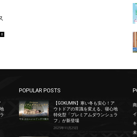
ス
0
POPULAR POSTS
P
ア
【GOKUMIN】寒い冬も安心！ア
商
地
ウトドアの常識を変える、寝心地
イ
ラ
特化型「プレミアムダウンシュラ
フ」が新登場
キ
2025年11月25日
未