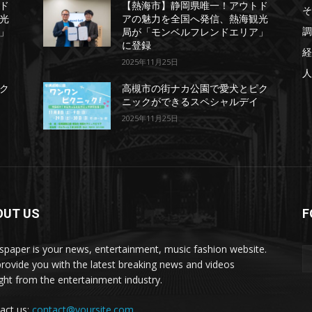
ド
【熱海市】静岡県唯一！アウトド
そ
光
アの魅力を全国へ発信、熱海観光
調
」
局が「モンベルフレンドエリア」
に登録
経
2025年11月25日
人
ク
高槻市の街ナカ公園で愛犬とピク
ニックができるスペシャルデイ
2025年11月25日
OUT US
F
paper is your news, entertainment, music fashion website.
rovide you with the latest breaking news and videos
ight from the entertainment industry.
act us:
contact@yoursite.com