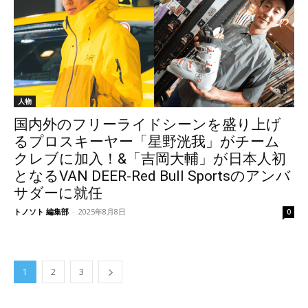
人物
国内外のフリーライドシーンを盛り上げ
るプロスキーヤー「星野洸我」がチーム
クレブに加入！&「吉岡大輔」が日本人初
となるVAN DEER-Red Bull Sportsのアンバ
サダーに就任
トノソト 編集部
-
2025年8月8日
0
1
2
3