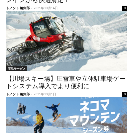
ンインから快適滑走！
トノソト 編集部
-
2025年10月14日
0
商品サービス
【川場スキー場】圧雪車や立体駐車場ゲー
トシステム導入でより便利に
トノソト 編集部
-
2025年10月1日
0