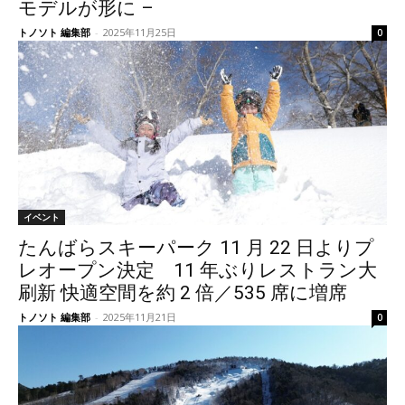
モデルが形に –
トノソト 編集部
-
2025年11月25日
0
イベント
たんばらスキーパーク 11 月 22 日よりプ
レオープン決定 11 年ぶりレストラン大
刷新 快適空間を約 2 倍／535 席に増席
トノソト 編集部
-
2025年11月21日
0