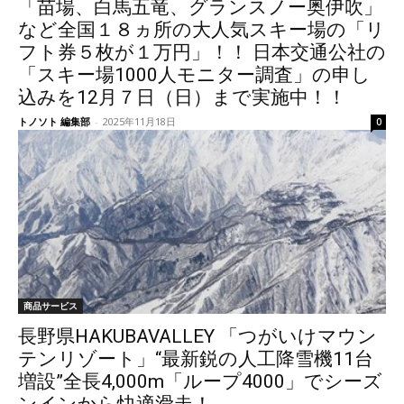
「苗場、白馬五竜、グランスノー奥伊吹」
など全国１８ヵ所の大人気スキー場の「リ
フト券５枚が１万円」！！ 日本交通公社の
「スキー場1000人モニター調査」の申し
込みを12月７日（日）まで実施中！！
トノソト 編集部
-
2025年11月18日
0
商品サービス
長野県HAKUBAVALLEY 「つがいけマウン
テンリゾート」“最新鋭の人工降雪機11台
増設”全長4,000m「ループ4000」でシーズ