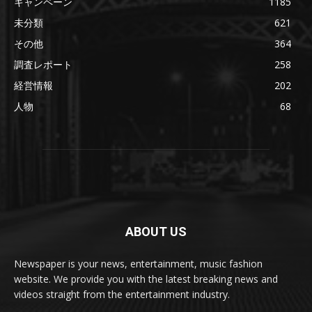
キャンペーン
1185
未分類
621
その他
364
調査レポート
258
経営情報
202
人物
68
ABOUT US
Newspaper is your news, entertainment, music fashion
website. We provide you with the latest breaking news and
videos straight from the entertainment industry.