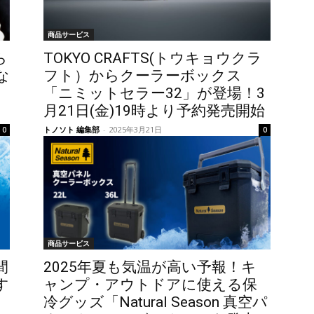
商品サービス
ら
TOKYO CRAFTS(トウキョウクラ
な
フト）からクーラーボックス
「ニミットセラー32」が登場！3
月21日(金)19時より予約発売開始
トノソト 編集部
-
2025年3月21日
0
0
商品サービス
間
2025年夏も気温が高い予報！キ
す
ャンプ・アウトドアに使える保
冷グッズ「Natural Season 真空パ