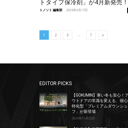
トタイプ保冷剤」が4月新発売
トノソト 編集部
-
2025年3月17日
...
1
2
3
7
EDITOR PICKS
【GOKUMIN】寒い冬も安心！
ウトドアの常識を変える、寝心
特化型「プレミアムダウンシュ
フ」が新登場
2025年11月25日