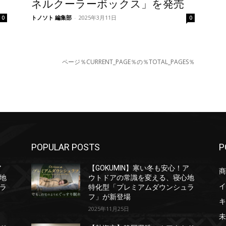
！
ネルクーラーボックス」を発売
トノソト 編集部
-
2025年3月11日
0
0
ページ％CURRENT_PAGE％の％TOTAL_PAGES％
POPULAR POSTS
P
ア
【GOKUMIN】寒い冬も安心！ア
商
地
ウトドアの常識を変える、寝心地
イ
ラ
特化型「プレミアムダウンシュラ
フ」が新登場
キ
2025年11月25日
未