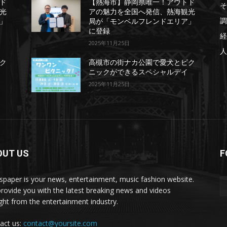
ド
【熱海市】静岡県唯一！アウトド
そ
光
アの魅力を全国へ発信、熱海観光
調
」
局が「モンベルフレンドエリア」
に登録
経
2025年11月25日
人
ク
高槻市の街ナカ公園で愛犬とピク
ニックができるスペシャルデイ
2025年11月25日
OUT US
F
paper is your news, entertainment, music fashion website.
rovide you with the latest breaking news and videos
ight from the entertainment industry.
act us:
contact@yoursite.com