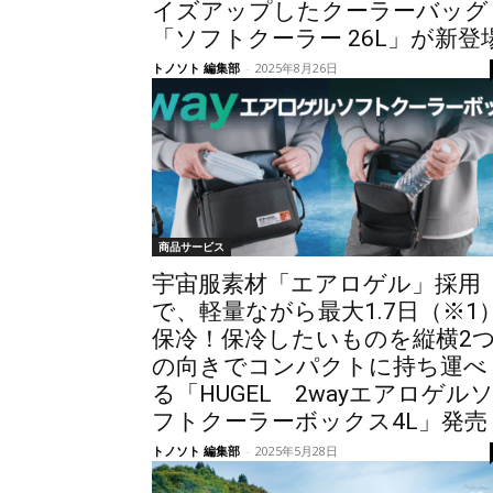
イズアップしたクーラーバッグ
「ソフトクーラー 26L」が新登
トノソト 編集部
-
2025年8月26日
商品サービス
宇宙服素材「エアロゲル」採用
で、軽量ながら最大1.7日（※1
保冷！保冷したいものを縦横2
の向きでコンパクトに持ち運べ
る「HUGEL 2wayエアロゲル
フトクーラーボックス4L」発売
トノソト 編集部
-
2025年5月28日