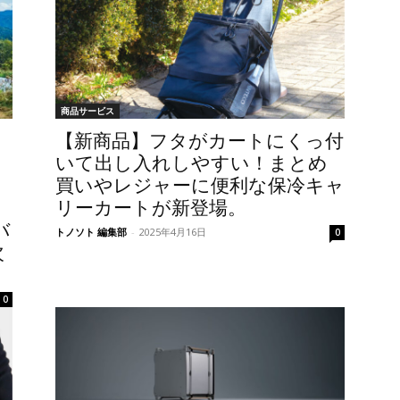
商品サービス
【新商品】フタがカートにくっ付
いて出し入れしやすい！まとめ
買いやレジャーに便利な保冷キャ
リーカートが新登場。
バ
トノソト 編集部
-
2025年4月16日
0
次
0