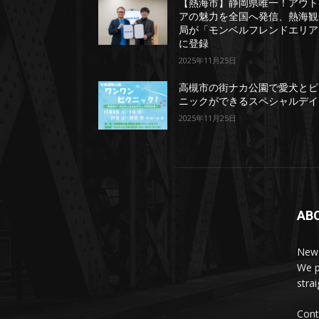
【熱海市】静岡県唯一！アウト
アの魅力を全国へ発信、熱海観
局が「モンベルフレンドエリア
に登録
2025年11月25日
高槻市の街ナカ公園で愛犬とピ
ニックができるスペシャルデイ
2025年11月25日
AB
News
We p
stra
Cont