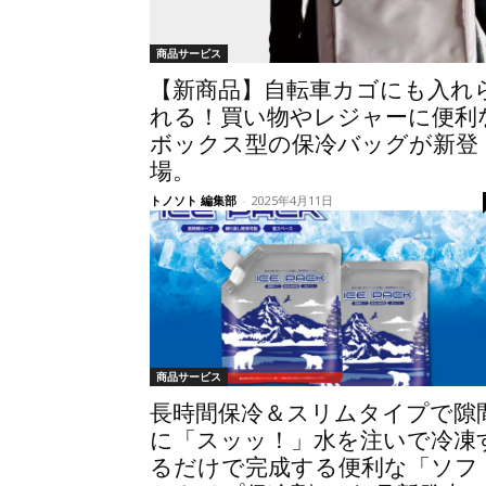
商品サービス
【新商品】自転車カゴにも入れ
れる！買い物やレジャーに便利
ボックス型の保冷バッグが新登
場。
トノソト 編集部
-
2025年4月11日
商品サービス
長時間保冷＆スリムタイプで隙
に「スッッ！」水を注いで冷凍
るだけで完成する便利な「ソフ