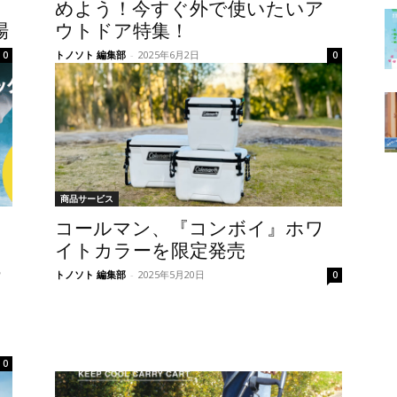
めよう！今すぐ外で使いたいア
場
ウトドア特集！
トノソト 編集部
-
2025年6月2日
0
0
商品サービス
コールマン、『コンボイ』ホワ
）
イトカラーを限定発売
つ
トノソト 編集部
-
2025年5月20日
0
ソ
0