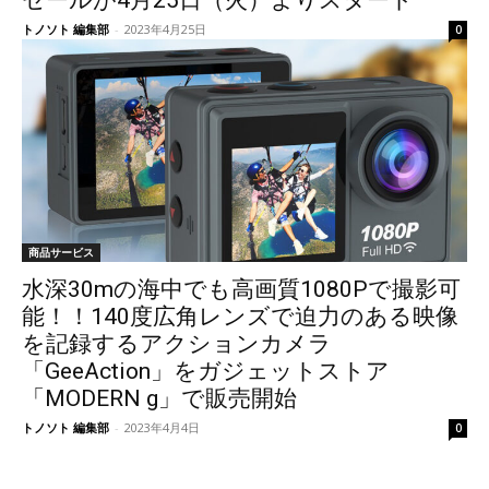
セールが4月25日（火）よりスタート
トノソト 編集部
-
2023年4月25日
0
商品サービス
水深30mの海中でも高画質1080Pで撮影可
能！！140度広角レンズで迫力のある映像
を記録するアクションカメラ
「GeeAction」をガジェットストア
「MODERN g」で販売開始
トノソト 編集部
-
2023年4月4日
0