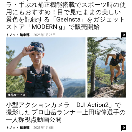
ラ・手ぶれ補正機能搭載でスポーツ時の使
用にもおすすめ！目で見たままの美しい
景色を記録する「GeeInsta」をガジェット
ストア「MODERN g」で販売開始
トノソト 編集部
-
2023年1月23日
0
商品サービス
小型アクションカメラ「DJI Action2」で
撮影したプロ山岳ランナー上田瑠偉選手の
一人称視点動画公開
トノソト 編集部
-
2023年1月6日
0